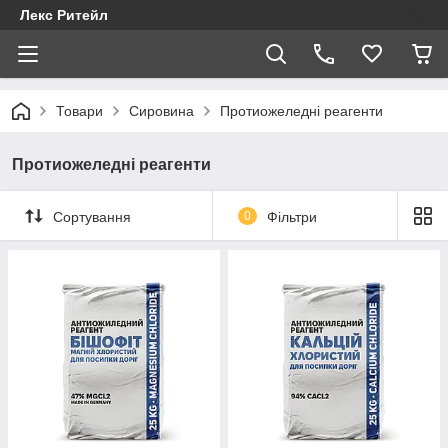
Лекс Ритейл
Товари
Сировина
Протиожеледні реагенти
Протиожеледні реагенти
Сортування
0
Фільтри