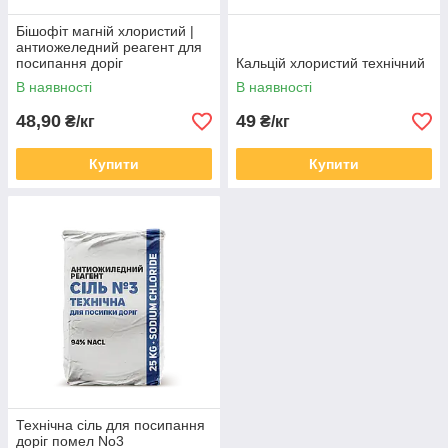
Бішофіт магній хлористий |
антиожеледний реагент для
посипання доріг
Кальцій хлористий технічний
В наявності
В наявності
48,90
49
₴/кг
₴/кг
Купити
Купити
Технічна сіль для посипання
доріг помел No3