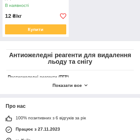
В наявності
12
₴/кг
Купити
Антиожеледні
реагенти для видалення
льоду та снігу
Протиожеледні реагенти (ПГР)
— це хімічні речовини,
Показати все
призначені для боротьби з
ожеледицею, сніжними,
крижаними та сніжно-лідовими
Про нас
утвореннями на проїжджій
частині та піших зонах.
100% позитивних з 6 відгуків за рік
Протиожеледні реагенти або як
їх ще називають антиожеледні
Працює з 27.11.2023
реагенти являють собою сипкі
або рідкі хімічні речовини, які