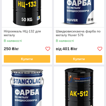
Нітроемаль НЦ-132 для
Швидковисихаюча фарба по
металу
металу Huver 576
В наявності
В наявності
250
401
₴/кг
від
₴/кг
Купити
Купити