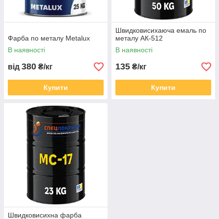
Швидковисихаюча емаль по
Фарба по металу Metalux
металу АК-512
В наявності
В наявності
380
135
від
₴/кг
₴/кг
Купити
Купити
Швидковисихна фарба