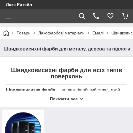
Лекс Ритейл
Товари
Лакофарбові матеріали
Емалі
Швидковиси
Швидковисихні фарби для металу, дерева та підлоги
Швидковисихні фарби для всіх типів
поверхонь
Швидковисихна фарба
— це лакофарбовий склад, який
швидко утворює суху захисно-декоративну плівку на поверхні
Показати все
після нанесення. Ефект швидкого висихання досягається
завдяки додаванню спеціальних сикативів і присадок, які
сприяють прискореному випаровуванню розчинника,
утворюючи сухе та тверде покриття.
Антикорозійна швидковисихна фарба