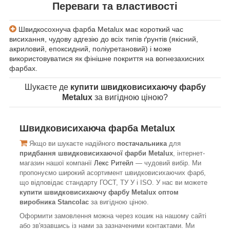
Переваги та властивості
Швидкосохнуча фарба Metalux має короткий час
висихання, чудову адгезію до всіх типів ґрунтів (якісний,
акриловий, епоксидний, поліуретановий) і може
використовуватися як фінішне покриття на вогнезахисних
фарбах.
Шукаєте де
купити швидковисихаючу фарбу
Metalux
за вигідною ціною?
Швидковисихаюча фарба
Metalux
Якщо ви шукаєте надійного
постачальника
для
придбання швидковисихаючої фарби Metalux
, інтернет-
магазин нашої компанії
Лекс Ритейл
— чудовий вибір. Ми
пропонуємо широкий асортимент швидковисихаючих фарб,
що відповідає стандарту ГОСТ, ТУ У і ISO. У нас ви можете
купити швидковисихаючу фарбу Metalux оптом
виробника Stancolac
за вигідною ціною.
Оформити замовлення можна через кошик на нашому сайті
або зв'язавшись із нами за зазначеними контактами. Ми