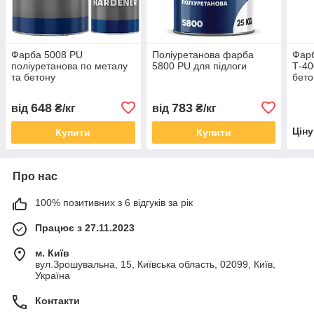
Фарба 5008 PU
Поліуретанова фарба
Фар
поліуретанова по металу
5800 PU для підлоги
Т-40
та бетону
бето
648
783
від
₴/кг
від
₴/кг
Цін
Купити
Купити
Про нас
100% позитивних з 6 відгуків за рік
Працює з 27.11.2023
м. Київ
вул.Зрошувальна, 15, Київська область, 02099, Київ,
Україна
Контакти