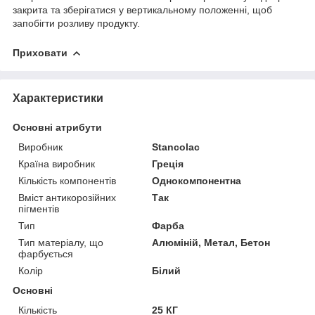
закрита та зберігатися у вертикальному положенні, щоб
запобігти розливу продукту.
Приховати
Характеристики
Основні атрибути
Виробник
Stancolac
Країна виробник
Греція
Кількість компонентів
Однокомпонентна
Вміст антикорозійних
Так
пігментів
Тип
Фарба
Тип матеріалу, що
Алюміній, Метал, Бетон
фарбується
Колір
Білий
Основні
Кількість
25 КГ