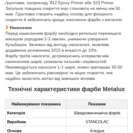
ґрунтовки, наприклад, 812 Epoxy Primer або 323 Primer.
Загальна товщина покриття має становити не менш ніж 50
мкм. Ґрунтовка створить надійну основу для фінішного
покриття й забезпечить краще зчеплення фарби з металом.
Нанесення
Перед нанесенням фарбу необхідно ретельно перемішати
міксером упродовж 2-3 хвилин, уникаючи утворення
бульбашок. Залежно від методу нанесення, можливе
додавання
розчинника 1015
в кількості до 10%.
Фарбу треба наносити, дотримуючись інтервалів між
нанесенням шарів, уникаючи патьоків і нерівностей.
Рекомендується наносити 1-2 шари, кожен завтовшки 30-50
мкм. Це забезпечить рівномірне та міцне покриття, яке
надійно захистить метал від зовнішніх впливів.
Технічні характеристики фарби Metalux
Найменування показника
Показник
Категорія
Швидковисихаюча фарба
Виробник
STANCOLAC
Основа
Алкідна