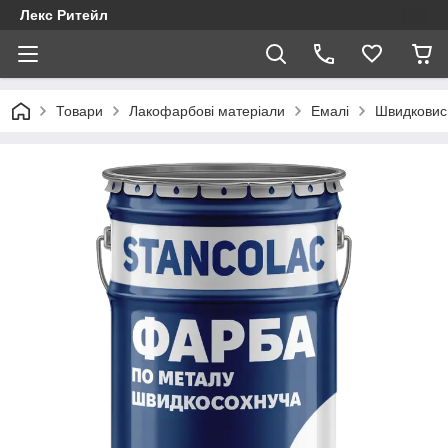
Лекс Ритейл
Товари
Лакофарбові матеріали
Емалі
Швидковиси