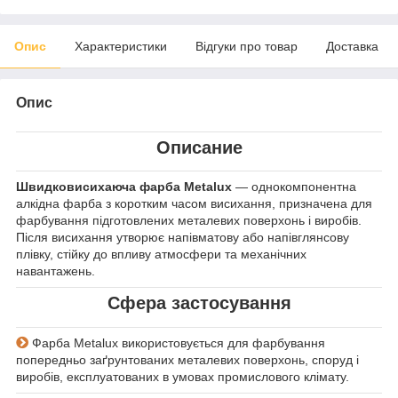
Опис
Характеристики
Відгуки про товар
Доставка
Опис
Описание
Швидковисихаюча фарба Metalux
— однокомпонентна
алкідна фарба з коротким часом висихання, призначена для
фарбування підготовлених металевих поверхонь і виробів.
Після висихання утворює напівматову або напівглянсову
плівку, стійку до впливу атмосфери та механічних
навантажень.
Сфера застосування
Фарба Metalux використовується для фарбування
попередньо заґрунтованих металевих поверхонь, споруд і
виробів, експлуатованих в умовах промислового клімату.