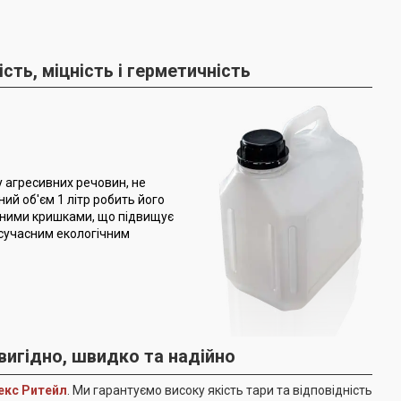
сть, міцність і герметичність
ву агресивних речовин, не
й об'єм 1 літр робить його
ізними кришками, що підвищує
 сучасним екологічним
 вигідно, швидко та надійно
екс Ритейл
. Ми гарантуємо високу якість тари та відповідність