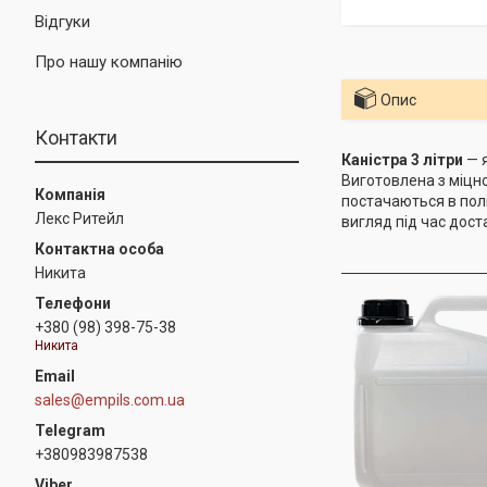
Відгуки
Про нашу компанію
Опис
Контакти
Каністра 3 літри
— я
Виготовлена з міцно
постачаються в полі
Лекс Ритейл
вигляд під час дост
Никита
+380 (98) 398-75-38
Никита
sales@empils.com.ua
+380983987538