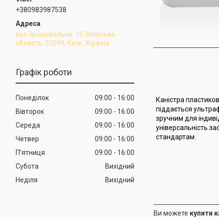
+380983987538
вул.Зрошувальна, 15, Київська
область, 02099, Київ, Україна
Графік роботи
Понеділок
09:00
16:00
Каністра пластикова
піддається ультра
Вівторок
09:00
16:00
зручним для індиві
Середа
09:00
16:00
універсальність за
стандартам.
Четвер
09:00
16:00
Пʼятниця
09:00
16:00
Субота
Вихідний
Неділя
Вихідний
Ви можете
купити к