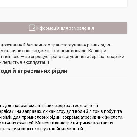
Інформація для замовлення
 дозування й безпечного транспортування різних рідин.
 механічних пошкоджень і хімічних впливів. Каністри
ч-плівкою — це спрощує транспортування і зберігає товарний
легкість в експлуатації.
води й агресивних рідин
ть для найрізноманітніших сфер застосування. Її
вісах і на заправах, як каністру для води 3 літри в побуті та
ї хімії, для промислових рідин, зокрема агресивних (кислоти,
ехнічних сумішей. Матеріал каністри витримує контакт із
трачаючи своїх експлуатаційних якостей.