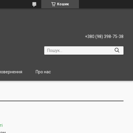
Кошик
+380 (98) 398-75-38
 повернення
Про нас
ті
том