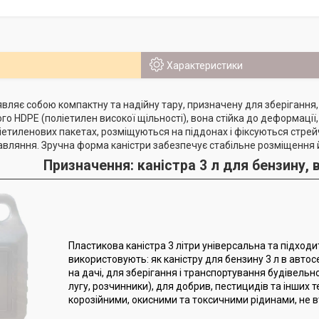
Характеристики
вляє собою компактну та надійну тару, призначену для зберігання,
го HDPE (поліетилен високої щільності), вона стійка до деформації,
етиленових пакетах, розміщуються на піддонах і фіксуються стрей
авляння. Зручна форма каністри забезпечує стабільне розміщення й 
Призначення: каністра 3 л для бензину, 
Пластикова каністра 3 літри універсальна та підходи
використовують: як каністру для бензину 3 л в автосер
на дачі, для зберігання і транспортування будівельно
лугу, розчинники), для добрив, пестицидів та інших т
корозійними, окисними та токсичними рідинами, не в