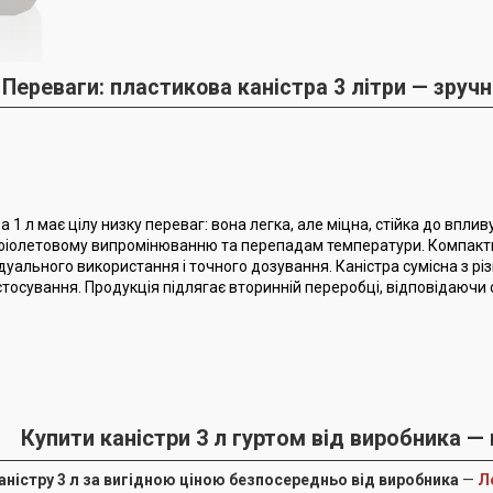
Переваги: пластикова каністра 3 літри — зручні
 1 л має цілу низку переваг: вона легка, але міцна, стійка до впли
фіолетовому випромінюванню та перепадам температури. Компактни
дуального використання і точного дозування. Каністра сумісна з р
стосування. Продукція підлягає вторинній переробці, відповідаючи
Купити каністри 3 л гуртом від виробника —
аністру 3 л за вигідною ціною безпосередньо від виробника
—
Л