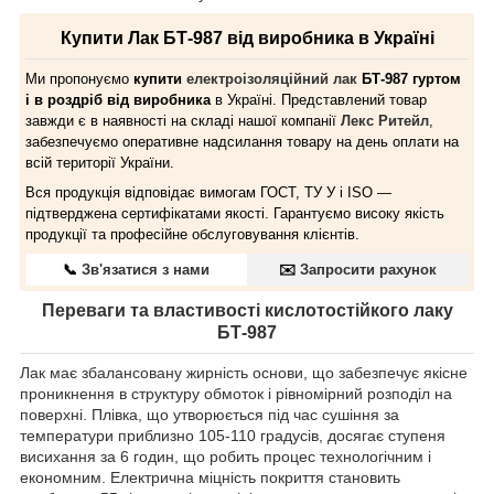
Купити Лак БТ-987 від виробника в Україні
Ми пропонуємо
купити
електроізоляційний лак
БТ-987 гуртом
і в роздріб від виробника
в Україні. Представлений товар
завжди є в наявності на складі нашої компанії
Лекс Ритейл
,
забезпечуємо оперативне надсилання товару на день оплати на
всій території України.
Вся продукція відповідає вимогам ГОСТ, ТУ У і ISO —
підтверджена сертифікатами якості. Гарантуємо високу якість
продукції та професійне обслуговування клієнтів.
📞
Зв'язатися з нами
✉️
Запросити рахунок
Переваги та властивості кислотостійкого лаку
БТ-987
Лак має збалансовану жирність основи, що забезпечує якісне
проникнення в структуру обмоток і рівномірний розподіл на
поверхні. Плівка, що утворюється під час сушіння за
температури приблизно 105-110 градусів, досягає ступеня
висихання за 6 годин, що робить процес технологічним і
економним. Електрична міцність покриття становить