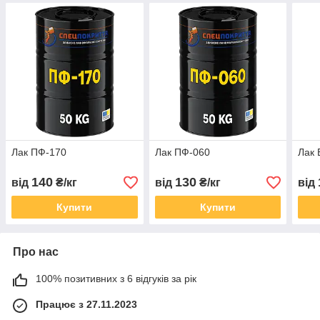
Лак ПФ-170
Лак ПФ-060
Лак 
140
130
від
₴/кг
від
₴/кг
від
Купити
Купити
Про нас
100% позитивних з 6 відгуків за рік
Працює з 27.11.2023