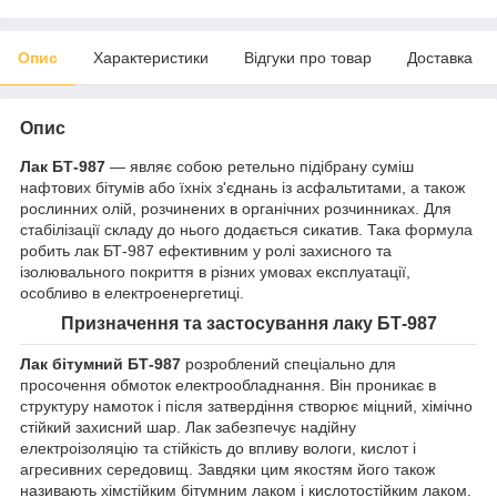
Опис
Характеристики
Відгуки про товар
Доставка
Опис
Лак БТ-987
— являє собою ретельно підібрану суміш
нафтових бітумів або їхніх з'єднань із асфальтитами, а також
рослинних олій, розчинених в органічних розчинниках. Для
стабілізації складу до нього додається сикатив. Така формула
робить лак БТ-987 ефективним у ролі захисного та
ізолювального покриття в різних умовах експлуатації,
особливо в електроенергетиці.
Призначення та застосування лаку БТ-987
Лак бітумний БТ-987
розроблений спеціально для
просочення обмоток електрообладнання. Він проникає в
структуру намоток і після затвердіння створює міцний, хімічно
стійкий захисний шар. Лак забезпечує надійну
електроізоляцію та стійкість до впливу вологи, кислот і
агресивних середовищ. Завдяки цим якостям його також
називають хімстійким бітумним лаком і кислотостійким лаком.