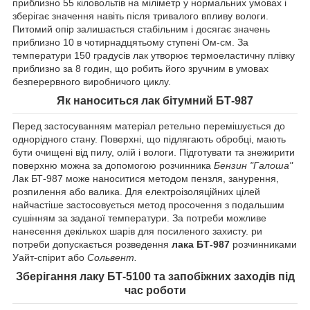
приблизно 55 кіловольтів на міліметр у нормальних умовах і
зберігає значення навіть після тривалого впливу вологи.
Питомий опір залишається стабільним і досягає значень
приблизно 10 в чотирнадцятьому ступені Ом-см. За
температури 150 градусів лак утворює термоеластичну плівку
приблизно за 8 годин, що робить його зручним в умовах
безперервного виробничого циклу.
Як наноситься лак бітумний БТ-987
Перед застосуванням матеріал ретельно перемішується до
однорідного стану. Поверхні, що підлягають обробці, мають
бути очищені від пилу, олій і вологи. Підготувати та знежирити
поверхню можна за допомогою розчинника
Бензин "Галоша"
Лак БТ-987 може наноситися методом пензля, занурення,
розпилення або валика. Для електроізоляційних цілей
найчастіше застосовується метод просочення з подальшим
сушінням за заданої температури. За потреби можливе
нанесення декількох шарів для посиленого захисту. ри
потреби допускається розведення
лака БТ-987
розчинниками
Уайт-спірит або
Сольвент
.
Зберігання лаку БТ-5100 та запобіжних заходів під
час роботи