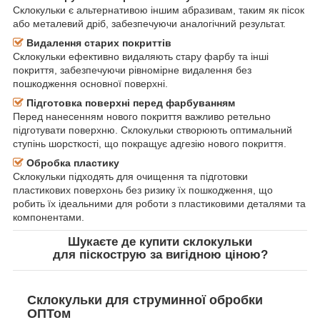
Склокульки є альтернативою іншим абразивам, таким як пісок
або металевий дріб, забезпечуючи аналогічний результат.
Видалення старих покриттів
Склокульки ефективно видаляють стару фарбу та інші
покриття, забезпечуючи рівномірне видалення без
пошкодження основної поверхні.
Підготовка поверхні перед фарбуванням
Перед нанесенням нового покриття важливо ретельно
підготувати поверхню. Склокульки створюють оптимальний
ступінь шорсткості, що покращує адгезію нового покриття.
Обробка пластику
Склокульки підходять для очищення та підготовки
пластикових поверхонь без ризику їх пошкодження, що
робить їх ідеальними для роботи з пластиковими деталями та
компонентами.
Шукаєте де
купити склокульки
для піскострую
за вигідною ціною?
Склокульки для струминної обробки
ОПТом