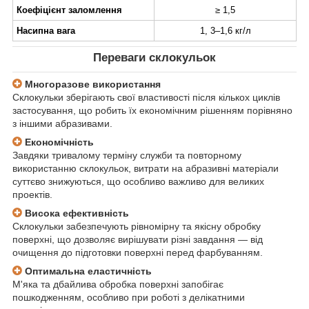
Коефіцієнт заломлення
≥ 1,5
Насипна вага
1, 3–1,6 кг/л
Переваги склокульок
Многоразове використання
Склокульки зберігають свої властивості після кількох циклів
застосування, що робить їх економічним рішенням порівняно
з іншими абразивами.
Економічність
Завдяки тривалому терміну служби та повторному
використанню склокульок, витрати на абразивні матеріали
суттєво знижуються, що особливо важливо для великих
проектів.
Висока ефективність
Склокульки забезпечують рівномірну та якісну обробку
поверхні, що дозволяє вирішувати різні завдання — від
очищення до підготовки поверхні перед фарбуванням.
Оптимальна еластичність
М'яка та дбайлива обробка поверхні запобігає
пошкодженням, особливо при роботі з делікатними