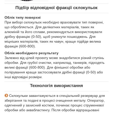
Підбір відповідної фракції склокульок
Облік типу поверхні
При виборі склокульок необхідно враховувати тип поверхні,
що обробляється. Для делікатних матеріалів, таких як
алюміній та його сплави, рекомендується використовувати
дрібну фракцію (0-50), щоб уникнути пошкоджень. Для
міцніших матеріалів, таких як чавун, краще підійде велика
фракція (600-800).
Облік необхідного результату
Залежно від цілей проекту може знадобитися різний ступінь
обробки. Для грубої очистки, наприклад, танкерів, підходять
великі фракції (600-800). Для фінішної обробки або
полірування краще застосовувати дрібні фракції (0-50) або
інші відповідні розміри.
Технологія використання
Склокульки завантажуються в спеціальний резервуар для
зберігання та подачі в процесі очищення металу. Оператор,
одягнений у захисний костюм, починає процес струменевої
обробки або аквабластингу. Після обробки відпрацьовані