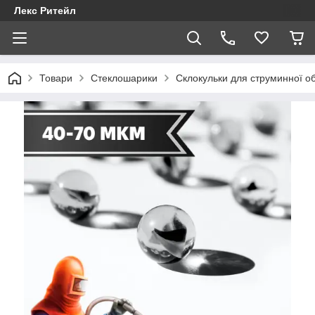
Лекс Ритейл
Товари
Стеклошарики
Склокульки для струминної об