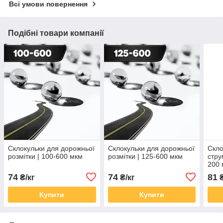
Всі умови повернення
Подібні товари компанії
Склокульки для дорожньої
Склокульки для дорожньої
Скло
розмітки | 100-600 мкм
розмітки | 125-600 мкм
стру
200
74
74
81
₴/кг
₴/кг
₴
Купити
Купити