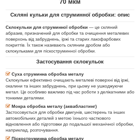
70 мкм
Скляні кульки для струминної обробки: опис
Склокульки для струминної обробки
— це скляний
абразив, призначений для обробки та очищення металевих
поверхонь від забруднень, іржі та старих лакофарбових
покриттів. Їх також називають скляним дробом або
склокульками для піскоструминної обробки.
Застосування склокульок
Суха струминна обробка металу
Склокульки ефективно очищають металеві поверхні від іржі,
окалини та інших забруднень, при цьому не ушкоджуючи
метал. Це особливо важливо під час роботи з делікатними або
тонкими деталями.
Мокра обробка металу (аквабластинг)
Застосовується для обробки двигунів, шестерень та інших
автомобільних деталей з метою їхнього часткового
відновлення або підготовки до подальшої механічної обробки,
наприклад, розточування.
Піскоструминна обробка металу