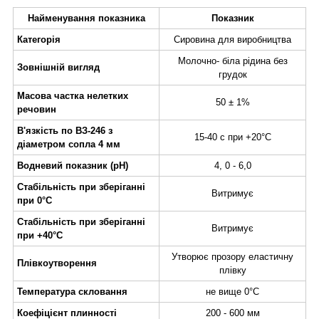
Найменування показника
Показник
Категорія
Сировина для виробництва
Молочно- біла рідина без
Зовнішній вигляд
грудок
Масова частка нелетких
50 ± 1%
речовин
В'язкість по ВЗ-246 з
15-40 с при +20°C
діаметром сопла 4 мм
Водневий показник (pH)
4, 0 - 6,0
Стабільність при зберіганні
Витримує
при 0°C
Стабільність при зберіганні
Витримує
при +40°C
Утворює прозору еластичну
Плівкоутворення
плівку
Температура скловання
не вище 0°C
Коефіцієнт плинності
200 - 600 мм