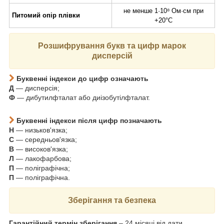
не менше 1·10⁸ Ом·см при
Питомий опір плівки
+20°C
Розшифрування букв та цифр марок
дисперсій
Буквенні індекси до цифр означають
Д
— дисперсія;
Ф
— дибутилфталат або диізобутілфталат.
Буквенні індекси після цифр позначають
Н
— низьков'язка;
С
— середньов'язка;
В
— високов'язка;
Л
— лакофарбова;
П
— поліграфічна;
П
— поліграфічна.
Зберігання та безпека
Гарантійний термін зберігання
– 24 місяці від дати