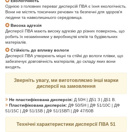
Екологічність
Однією з головних переваг дисперсій ПВА є їхня екологічність.
Вони не містять токсичних речовин та безпечні для здоров'я
людини та навколишнього середовища.
Висока адгезія
Дисперсії ПВА мають високу адгезію до різних поверхонь, що
робить їх незамінними у виробництві клеїв та будівельних
матеріалів.
Стійкість до впливу вологи
Дисперсії ПВА утворюють міцні та стійкі до вологи плівки, що
забезпечує довговічність матеріалів, до складу яких вони
входять.
Зверніть увагу, ми виготовляємо інші марки
дисперсії на замовлення
Не пластифікована дисперсія:
Д 50Н | Д51 З | Д51 В.
Пластифікована дисперсія:
ДФ 50/5Н | ДФ 51/10С | ДФ
51/15С | ДФ 51/15В | ДФ 51/15ВП | ДФ 47/50В
Технічні характеристики дисперсії ПВА 51