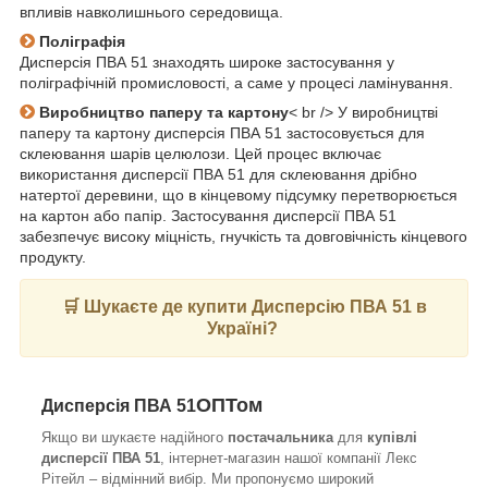
впливів навколишнього середовища.
Поліграфія
Дисперсія ПВА 51 знаходять широке застосування у
поліграфічній промисловості, а саме у процесі ламінування.
Виробництво паперу та картону
< br /> У виробництві
паперу та картону дисперсія ПВА 51 застосовується для
склеювання шарів целюлози. Цей процес включає
використання дисперсії ПВА 51 для склеювання дрібно
натертої деревини, що в кінцевому підсумку перетворюється
на картон або папір. Застосування дисперсії ПВА 51
забезпечує високу міцність, гнучкість та довговічність кінцевого
продукту.
🛒 Шукаєте де купити
Дисперсію ПВА 51
в
Україні?
ОПТом
Дисперсія ПВА 51
Якщо ви шукаєте надійного
постачальника
для
купівлі
дисперсії ПВА 51
, інтернет-магазин нашої компанії Лекс
Рітейл – відмінний вибір. Ми пропонуємо широкий