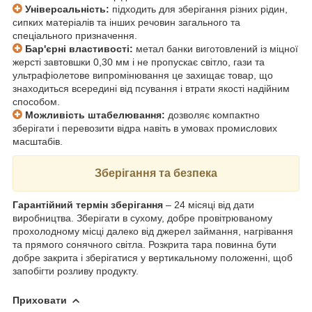
Універсальність:
підходить для зберігання різних рідин,
сипких матеріалів та інших речовин загального та
спеціального призначення.
Бар'єрні властивості:
метал банки виготовлений із міцної
жерсті завтовшки 0,30 мм і не пропускає світло, гази та
ультрафіолетове випромінювання це захищає товар, що
знаходиться всередині від псування і втрати якості надійним
способом.
Можливість штабелювання:
дозволяє компактно
зберігати і перевозити відра навіть в умовах промислових
масштабів.
Зберігання та безпека
Гарантійний термін зберігання
– 24 місяці від дати
виробництва. Зберігати в сухому, добре провітрюваному
прохолодному місці далеко від джерел займання, нагрівання
та прямого сонячного світла. Розкрита тара повинна бути
добре закрита і зберігатися у вертикальному положенні, щоб
запобігти розливу продукту.
Приховати