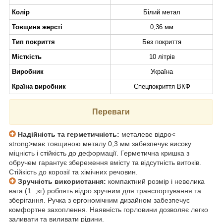
Колір
Білий метал
Товщина жерсті
0,36 мм
Тип покриття
Без покриття
Місткість
10 літрів
Виробник
Україна
Країна виробник
Спецпокриття ВКФ
Переваги
Надійність та герметичність:
металеве відро<
strong>має товщиною металу 0,3 мм забезпечує високу
міцність і стійкість до деформації. Герметична кришка з
обручем гарантує збереження вмісту та відсутність витоків.
Стійкість до корозії та хімічних речовин.
Зручність використання:
компактний розмір і невелика
вага (1 ;кг) роблять відро зручним для транспортування та
зберігання. Ручка з ергономічним дизайном забезпечує
комфортне захоплення. Наявність горловини дозволяє легко
заливати та виливати рідини.