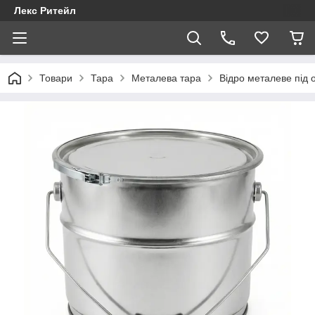
Лекс Ритейл
Товари
Тара
Металева тара
Відро металеве під о