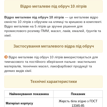
Відро металеве під обруч 10 літрів
Відро металеве під обруч 10 літрів
— це металеве відро
ємністю 10 літрів з обручем на клямці та кришкою в комплекті.
Відро металеве на 5 літрів це зручне рішення для
промислового розливу ПММ, масел, лаків, емалей, ґрунтів та
хімії.
Застосування металевого відра під обруч
Відро металеве під обруч 10 літрів використовується для
тимчасового та постійного зберігання пальне- мастильних
матеріалів, технічних масел, лакофарбової продукції та
деяких видів хімії.
Технічні характеристики
Найменування показника
Показник
Жерсть біла згідно з ГОСТ
Матеріал корпусу
13345-85