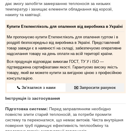
дає змогу запобігти замерзанню теплоносія за низьких
температур і захищає елементи обладнання від корозії,
накипу та кавітації.
Купити Етиленгліколь для опалення від виробника в Україні
Ми пропонуємо купити Етиленгліколь для опалення гуртом і в
роздріб безпосередньо від виробника в Україні. Представлений
товар завжди є в наявності на складі, забезпечуємо оперативне
надсилання товару на день оплати на всій території країни.
Вся продукція відповідає вимогам ГОСТ, ТУ У і ISO —
підтверджена сертифікатами якості. Гарантуємо високу якість
товару, який ви можете купити за вигідною ціною з професійною
консультацією.
📞
Зв'язатися з нами
✉️
Запросити рахунок
Інструкція із застосування
Підготовка системи:
Перед заправлянням необхідно
повністю злити старий теплоносій, за потреби промити
систему та переконатися, що немає витоків. Чиста внутрішня
поверхня труб підвищує ефективність теплообміну та
продовжує термін експлуатації теплоносія.