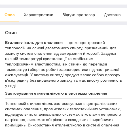
Опис
Характеристики
Відгуки про товар
Доставка
Опис
Етиленгліколь для опалення
— це концентрований
теплоносій на основі двоатомного спирту, призначений для
захисту систем опалення від замерзання й корозії. Завдяки
низькій температурі кристалізації та стабільним
теплофізичним властивостям, він стійкий до перепадів
температур і зберігає робочі характеристики під час тривалої
експлуатації. У чистому вигляді продукт являє собою прозору
в'язку рідину без вираженого запаху та має високу розчинність
у воді.
Застосування етиленгліколю в системах опалення
Теплоносій етиленгліколь застосовується в централізованих
системах опалення, промислових теплотехнічних установках,
індивідуальних опалювальних системах із котлами непрямого
нагрівання, системах обігрівання складських і виробничих
приміщень. Використання етиленгліколю в системі опалення