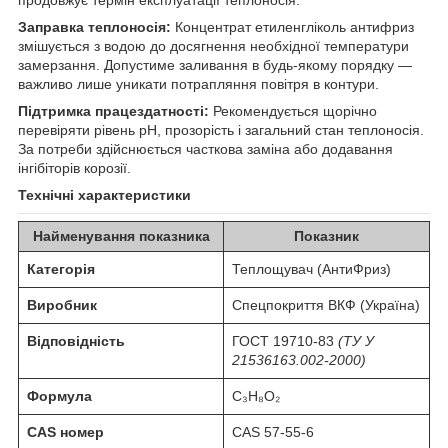
Заправка теплоносія:
Концентрат етиленгліколь антифриз
змішується з водою до досягнення необхідної температури
замерзання. Допустиме заливання в будь-якому порядку —
важливо лише уникати потрапляння повітря в контури.
Підтримка працездатності:
Рекомендується щорічно
перевіряти рівень pH, прозорість і загальний стан теплоносія.
За потреби здійснюється часткова заміна або додавання
інгібіторів корозії.
Технічні характеристики
Найменування показника
Показник
Категорія
Теплощувач (АнтиФриз)
Виробник
Спецпокриття ВКФ
(Україна)
Відповідність
ГОСТ 19710-83
(ТУ У
21536163.002-2000)
Формула
C₃H₈O₂
CAS номер
CAS 57-55-6