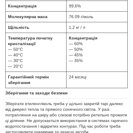
Концентрація
99,6%
Молекулярна маса
76.09 г/моль
Щільність
1,2 кг / л
Температура початку
Концентрація
кристалізації
— 60%
— 50°C
— 50%
— 40°C
— 45%
— 30°C
— 35%
— 20°C
Гарантійний термін
24 місяці
зберігання
Зберігання та заходи безпеки
Зберігати етиленгліколь треба у щільно закритій тарі далеко
від джерел тепла та прямого сонячного світла. У разі
потрапляння на шкіру або слизові потрібно ретельно промити
ці ділянки. Не допускається використання в системах гарячого
водопостачання і відкритих контурах. Під час роботи треба
застосовувати рукавички та захисні засоби.