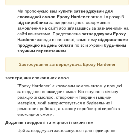
Ми пропонуємо вам
купити затверджувач для
епоксидної смоли Epoxy Hardener
оптом і в роздріб
від виробника
за вигідною ціною оформивши
замовлення на сайті або зв'язавшись за зазначеними на
сайті контактами. Представлена
затверджувач Epoxy
Hardener
завжди в наявності, саме тому
відправляємо
продукцію на день оплати
по всій Україні
будь-яким
зручним перевезенням.
Застосування затверджувача Epoxy Hardener
затвердіння епоксидних смол
"Epoxy Hardener" є ключовим компонентом у процесі
затвердіння епоксидних смол. Він вступає в хімічну
реакцію зі смолою, створюючи твердий і міцний
матеріал, який використовується в будівельних і
ремонтних роботах, а також у виробництві виробів з
епоксидної смоли.
Додання твердості та міцності покриттям
Цей затверджувач застосовується для підвищення