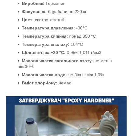
Виробник:
Германия
Фасування:
барабани по 220 кг
Цвет:
светло-желтый
Температура плавлення:
-30°C
Температура кипіння:
понад 350 °C
Температура спалаху:
104°C
Щільність за +20 °C:
0,956-1,011 г/см3
Масова частка загального азоту:
не менш
ніж 30%
Масова частка води:
не більш ніж 1,0%
Вміст хлор-іону:
немає