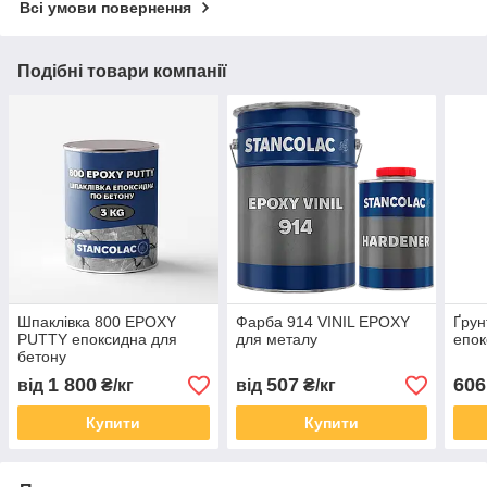
Всі умови повернення
Подібні товари компанії
Шпаклівка 800 EPOXY
Фарба 914 VINIL EPOXY
Ґру
PUTTY епоксидна для
для металу
епок
бетону
1 800
507
606
від
₴/кг
від
₴/кг
Купити
Купити