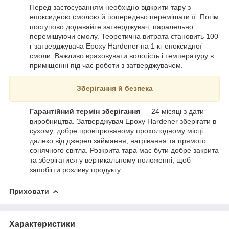
Перед застосуванням необхідно відкрити тару з
епоксидною смолою й попередньо перемішати її. Потім
поступово додавайте затверджувач, паралельно
перемішуючи смолу. Теоретична витрата становить 100
г затверджувача Epoxy Hardener на 1 кг епоксидної
смоли. Важливо враховувати вологість і температуру в
приміщенні під час роботи з затверджувачем.
Зберігання й безпека
Гарантійний термін зберігання
— 24 місяці з дати
виробництва. Затверджувач
Epoxy Hardener
зберігати в
сухому, добре провітрюваному прохолодному місці
далеко від джерел займання, нагрівання та прямого
сонячного світла. Розкрита тара має бути добре закрита
та зберігатися у вертикальному положенні, щоб
запобігти розливу продукту.
Приховати
Характеристики