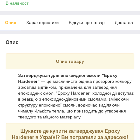
В наявності
Опис
Характеристики
Відгуки про товар
Доставка
Опис
Опис товару
Затверджувач для епоксидної смоли "Epoxy
Hardener"
— це масляниста рідина прозорого кольору
з жовтим відтінком, призначена для затвердіння
епоксидних смол. "Epoxy Hardener" холодної дії вступає
в реакцію з епоксидно-діановими смолами, змінюючи
структуру епоксидної смоли, водночас виділяючи
чималу кількість тепла, що призводить до утворення
твердого та міцного матеріалу.
Шукаєте де купити затверджувач Epoxy
Hardener в Україні? Ви потрапили за адресою!