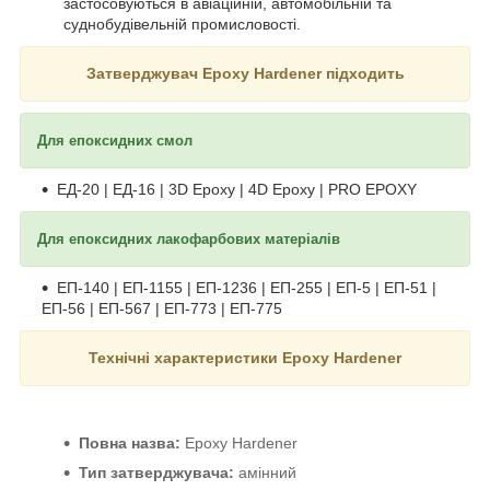
застосовуються в авіаційній, автомобільній та
суднобудівельній промисловості.
Затверджувач Epoxy Hardener підходить
Для епоксидних смол
ЕД-20
| ЕД-16 |
3D Epoxy
|
4D Epoxy
|
PRO EPOXY
Для епоксидних лакофарбових матеріалів
ЕП-140 | ЕП-1155 | ЕП-1236 | ЕП-255 | ЕП-5 | ЕП-51 |
ЕП-56 | ЕП-567 | ЕП-773 | ЕП-775
Технічні характеристики
Epoxy Hardener
Повна назва:
Epoxy Hardener
Тип затверджувача:
амінний