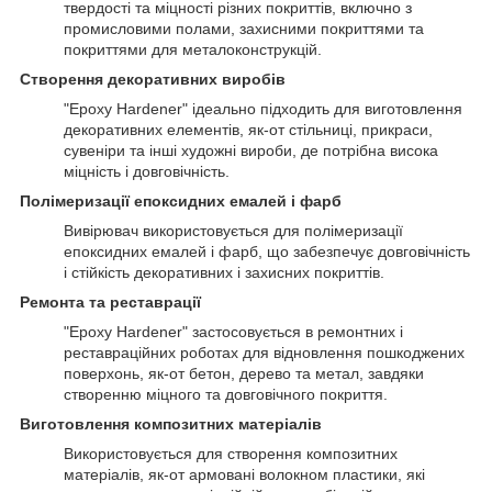
твердості та міцності різних покриттів, включно з
промисловими полами, захисними покриттями та
покриттями для металоконструкцій.
Створення декоративних виробів
"Epoxy Hardener" ідеально підходить для виготовлення
декоративних елементів, як-от стільниці, прикраси,
сувеніри та інші художні вироби, де потрібна висока
міцність і довговічність.
Полімеризації епоксидних емалей і фарб
Вивірювач використовується для полімеризації
епоксидних емалей і фарб, що забезпечує довговічність
і стійкість декоративних і захисних покриттів.
Ремонта та реставрації
"Epoxy Hardener" застосовується в ремонтних і
реставраційних роботах для відновлення пошкоджених
поверхонь, як-от бетон, дерево та метал, завдяки
створенню міцного та довговічного покриття.
Виготовлення композитних матеріалів
Використовується для створення композитних
матеріалів, як-от армовані волокном пластики, які