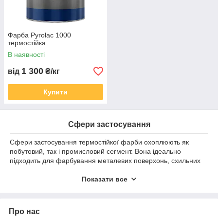
Фарба Pyrolac 1000
термостійка
В наявності
1 300
від
₴/кг
Купити
Сфери застосування
Сфери застосування термостійкої фарби охоплюють як
побутовий, так і промисловий сегмент. Вона ідеально
підходить для фарбування металевих поверхонь, схильних
до сильного нагрівання, як-от
мангали, буржуйки, печі,
каміни, барбекю, димоходи та топки
Показати все
. Також термофарба
використовується на виробництві, в енергетиці, металургії та
транспортній галузі для захисту
труб, котлів,
теплообмінників та інших високотемпературних
Про нас
установок
. Це універсальне рішення для зовнішніх і