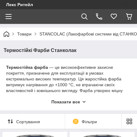
Лекс Ритейл
Товари
STANCOLAC (Лакофарбові системи від СТАНКО
Термостійкі Фарби Станколак
Термостійка фарба
— це високоефективне захисне
покриття, призначене для експлуатації в умовах
екстремально високих температур. Ця жаростійка фарба
витримує нагрівання до +1000 °C, не втрачаючи своїх
властивостей і зовнішнього вигляду. Фарба утворює міцну
плівку, стійка до розтріскування, вицвітання й впливу
Показати все
агресивного середовища, зокрема сажі, кіптяви та відкритого
вогню. Склад розроблений на основі термостійких смол і
пігментів, що забезпечує стійкість до термоудару та
довговічність покриття. Термофарбування випускається в
Сортування
0
Фільтри
різних кольорах, зокрема в популярних відтінках чорного,
сріблястого та графітового.