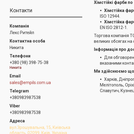
Хімстійкі фарби по 
Контакти
Хімстійка фар
ISO 12944.
Хімстійка фар
EN ISO 2812-1.
Лекс Ритейл
Торгова компанія ТО
великих обсягах на с
Никита
Інформація про дос
Для обговоренн
+380 (98) 398-75-38
вказаними конта
Никита
Ми здійснюємо щод
Харків, Дніпро
sales@empils.com.ua
Мелітополь, Оріх
Славутич, Кузнец
+380983987538
+380983987538
вул.Зрошувальна, 15, Київська
область, 02099, Київ, Україна