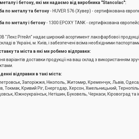
металу і бетону, які ми надаємо від виробника "Stancolac":
ба по металу та бетону
- HUVER 576 (Хувер) - сертифікована європ
ба по металу і бетону
- 1300 EPOXY TANK - сертифікована європейс
В "Лекс Рітейл" надає широкий асортимент лакофарбової продукції 
кладі в Україні, м. Київ, і забезпечені всіма необхідними паспортам
тавку та міста в які ми робимо відправки:
я варіантів доставки продукції на ваш склад з використанням зручн
ктами.
енні відправки в такі міста:
петровськ, Запоріжжя, Нікополь, Житомир, Кременчук, Львів, Одеса,
ів, Токмак, Кривий Ріг, Енергодар, Херсон, Хмельницький, Тернопіль
овськ, Южноукраїнськ, Нетішин, Буковель, Черкаси, Кіровоград та і