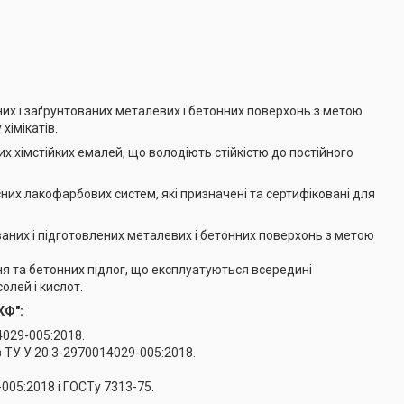
х і заґрунтованих металевих і бетонних поверхонь з метою
хімікатів.
 хімстійких емалей, що володіють стійкістю до постійного
них лакофарбових систем, які призначені та сертифіковані для
них і підготовлених металевих і бетонних поверхонь з метою
 та бетонних підлог, що експлуатуються всередині
олей і кислот.
КФ":
4029-005:2018.
з ТУ У 20.3-2970014029-005:2018.
-005:2018 і ГОСТу 7313-75.