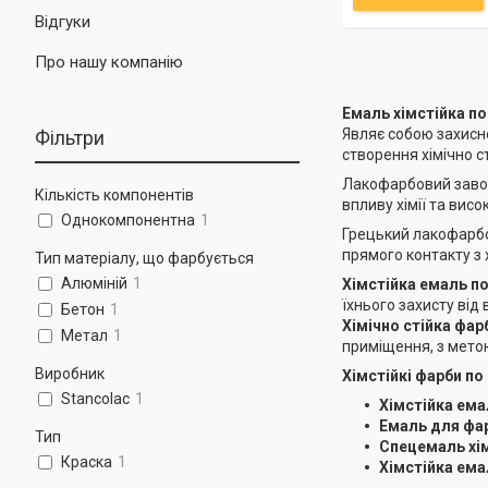
Відгуки
Про нашу компанію
Емаль хімстійка по
Являє собою захисн
Фільтри
створення хімічно с
Лакофарбовий завод
Кількість компонентів
впливу хімії та вис
Однокомпонентна
1
Грецький лакофарбов
прямого контакту з 
Тип матеріалу, що фарбується
Алюміній
1
Хімстійка емаль по
їхнього захисту від
Бетон
1
Хімічно стійка фар
Метал
1
приміщення, з метою
Виробник
Хімстійкі фарби по
Stancolac
1
Хімстійка ема
Емаль для фар
Тип
Спецемаль хім
Краска
1
Хімстійка емал