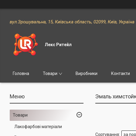
вул.Зрошувальна, 15, Київська область, 02099, Київ, Україна
Лекс Ритейл
Головна
Товари
Виробники
Контакти
Эмаль химстой
Товари
Лакофарбові матеріали