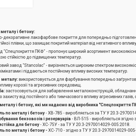
 металу і бетону:
о-декоративне лакофарбове покриття для попередньо підготовлени
тійкої плівки, що захищає покритий матеріал від негативного впливу 
 "Спецпокриття ПКФ" - пропонує широкий асортимент високоякісних
окою стійкістю до підвищених температур.
ий завод "Stancolac" - вирізняється широким спектром високоякіс
хімікатами і піддаються постійному впливу високих температур.
 металу:
використовується для фарбування попередньо заґрунтова
 впливу корозії та агресивних середовищ.
ба:
застосовується для забарвлення металоконструкцій, обладнання
 захисту від постійного або тимчасового впливу агресивних газів, с
 металу і бетону, які ми надаємо від виробника "Спецпокриття П
ль по металу і бетону
- ХВ-785 - виробляється за ТУ У 20.3-297001
бування бензовозів і резервуарів
- ВЛ-515 - виробляється згідно 
стійка для бетону
- ХС-75У - за ТУ У 20.3-2970014029-005:2018.
ь по металу і бетону -
ХС-710 - згідно з ТУ У 20.3-2970014029-005